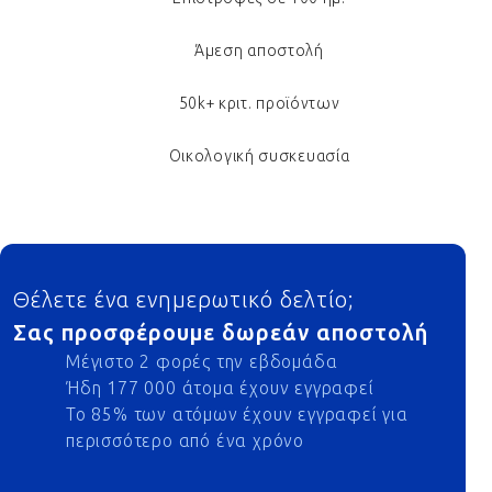
Άμεση αποστολή
50k+ κριτ. προϊόντων
Οικολογική συσκευασία
Footer
Θέλετε ένα ενημερωτικό δελτίο;
Σας προσφέρουμε δωρεάν αποστολή
Μέγιστο 2 φορές την εβδομάδα
Ήδη 177 000 άτομα έχουν εγγραφεί
Το 85% των ατόμων έχουν εγγραφεί για
περισσότερο από ένα χρόνο