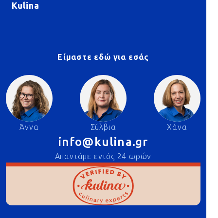
Kulina
Είμαστε εδώ για εσάς
Άννα
Σύλβια
Χάνα
info@kulina.gr
Απαντάμε εντός 24 ωρών