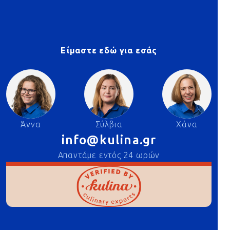
Είμαστε εδώ για εσάς
Άννα
Σύλβια
Χάνα
info@kulina.gr
Απαντάμε εντός 24 ωρών