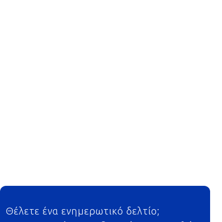
Footer
Θέλετε ένα ενημερωτικό δελτίο;