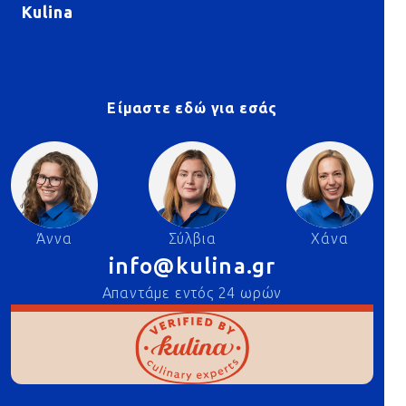
Kulina
Είμαστε εδώ για εσάς
Άννα
Σύλβια
Χάνα
info@kulina.gr
Απαντάμε εντός 24 ωρών