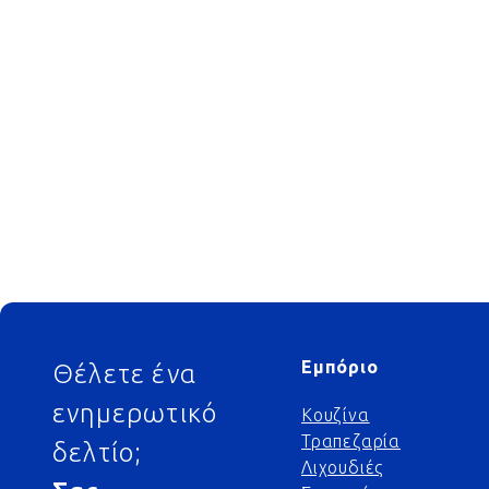
Footer
Εμπόριο
Θέλετε ένα
ενημερωτικό
Κουζίνα
Τραπεζαρία
δελτίο;
Λιχουδιές