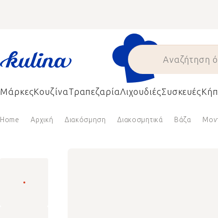
Skip
to
content
Μάρκες
Κουζίνα
Τραπεζαρία
Λιχουδιές
Συσκευές
Κήπ
Home
Αρχική
Διακόσμηση
Διακοσμητικά
Βάζα
Μον