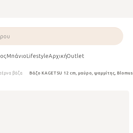
ος
Μπάνιο
Lifestyle
Αρχική
Outlet
τέρνα βάζα
Βάζο KAGETSU 12 cm, μαύρο, ψαμμίτης, Blomus