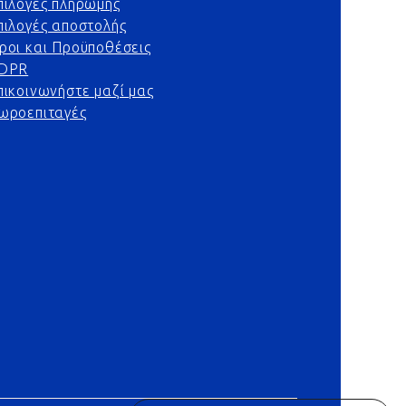
πιλογές πληρωμής
πιλογές αποστολής
ροι και Προϋποθέσεις
DPR
πικοινωνήστε μαζί μας
ωροεπιταγές