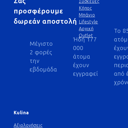
Σας
Συσκευές
Κήπος
προσφέρουμε
Μπάνιο
δωρεάν αποστολή
Lifestyle
Αρχική
Το 8
Outlet
Ήδη 177
ατό
Μέγιστο
000
έχου
2 φορές
άτομα
εγγρ
την
έχουν
περι
εβδομάδα
εγγραφεί
από 
χρόν
Kulina
Αξιολογήσεις