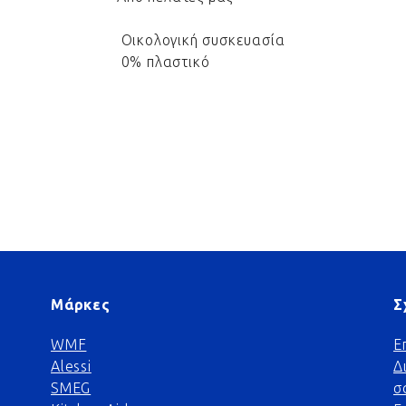
Οικολογική συσκευασία
0% πλαστικό
Μάρκες
Σ
WMF
Ε
Alessi
Δ
SMEG
σ