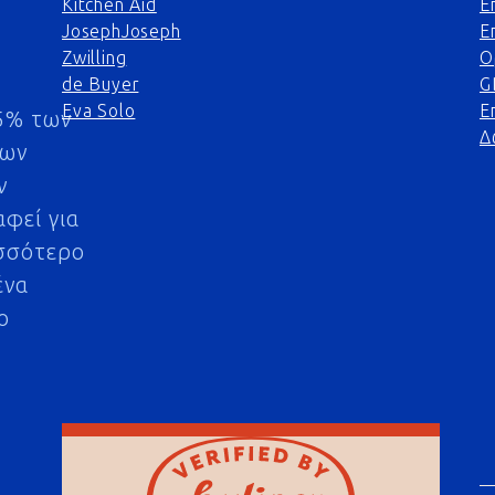
Kitchen Aid
Ε
JosephJoseph
Ε
Zwilling
Ο
de Buyer
G
Eva Solo
Ε
5% των
Δ
μων
ν
αφεί για
σσότερο
ένα
ο