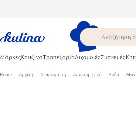
Skip
to
content
Μάρκες
Κουζίνα
Τραπεζαρία
Λιχουδιές
Συσκευές
Κήπ
Home
Αρχική
Διακόσμηση
Διακοσμητικά
Βάζα
Μον