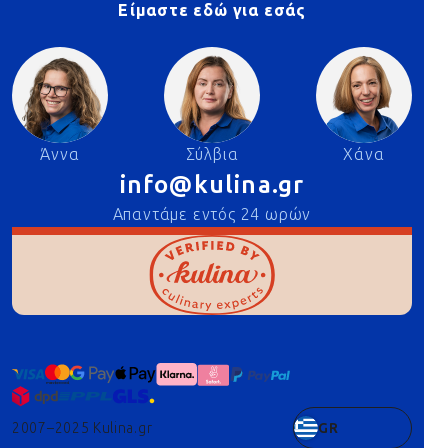
Είμαστε εδώ για εσάς
Άννα
Σύλβια
Χάνα
info@kulina.gr
Απαντάμε εντός 24 ωρών
2007–2025 Kulina.gr
GR