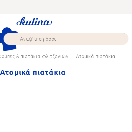
Skip
to
content
κούπες & πιατάκια φλιτζανιών
Ατομικά πιατάκια
Ατομικά πιατάκια