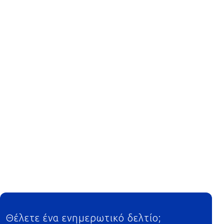
Footer
Θέλετε ένα ενημερωτικό δελτίο;