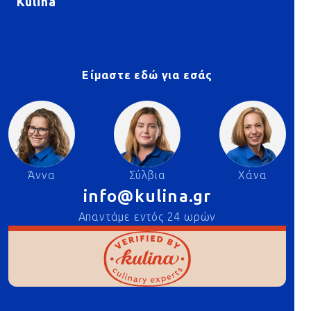
Kulina
Είμαστε εδώ για εσάς
Άννα
Σύλβια
Χάνα
info@kulina.gr
Απαντάμε εντός 24 ωρών