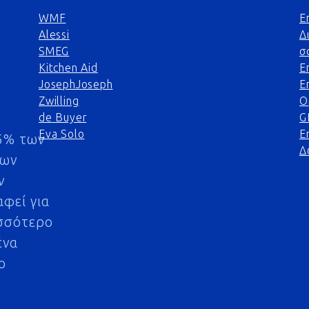
WMF
Ε
Alessi
Δ
SMEG
σ
Kitchen Aid
Ε
JosephJoseph
Ε
Zwilling
Ο
de Buyer
G
Eva Solo
Ε
5% των
Δ
μων
ν
αφεί για
σσότερο
ένα
ο