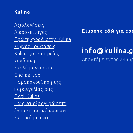
Kulina
Αξιολογήσεις
Είμαστε εδώ για εσ
Δωροεπιταγές
Πρώτη φορά στην Kulina
Συχνές Ερωτήσεις
info@kulina.g
Kulina για εταιρείες -
Απαντάμε εντός 24 ω
χονδρική
Σχολή μαγειρικής
Chefparade
Παρακολούθηση της
παραγγελίας σας
Γιατί Kulina
Πώς να εξαργυρώσετε
ένα εκπτωτικό κουπόνι
Σχετικά με εμάς