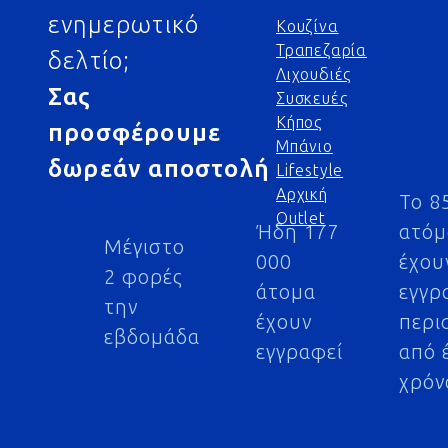
ενημερωτικό
Κουζίνα
Τραπεζαρία
δελτίο;
Λιχουδιές
Σας
Συσκευές
Κήπος
προσφέρουμε
Μπάνιο
δωρεάν αποστολή
Lifestyle
Αρχική
Το 8
Outlet
Ήδη 177
ατό
Μέγιστο
000
έχου
2 φορές
άτομα
εγγρ
την
έχουν
περι
εβδομάδα
εγγραφεί
από 
χρόν