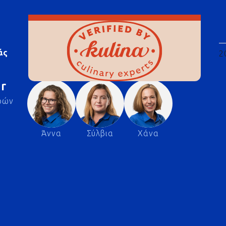
άς
2
r
ρών
Άννα
Σύλβια
Χάνα