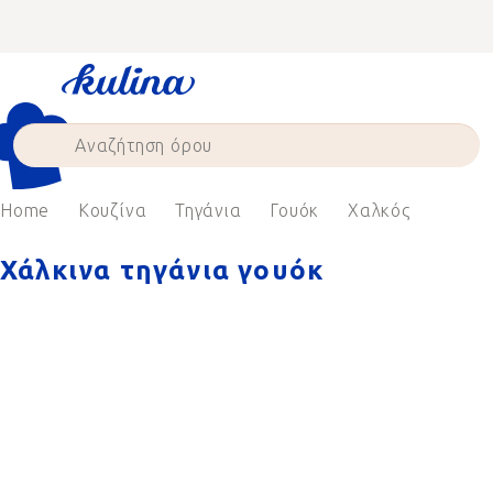
Skip
to
content
Home
Κουζίνα
Τηγάνια
Γουόκ
Χαλκός
Χάλκινα τηγάνια γουόκ