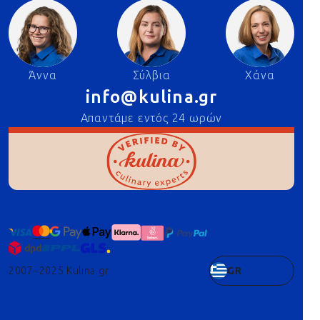
Άννα
Σύλβια
Χάνα
info@kulina.gr
Απαντάμε εντός 24 ωρών
2007–2025 Kulina.gr
GR