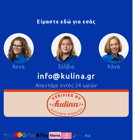
Είμαστε εδώ για εσάς
Άννα
Σύλβια
Χάνα
info@kulina.gr
Απαντάμε εντός 24 ωρών