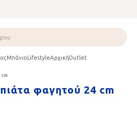
ος
Μπάνιο
Lifestyle
Αρχική
Outlet
4 cm
πιάτα φαγητού 24 cm