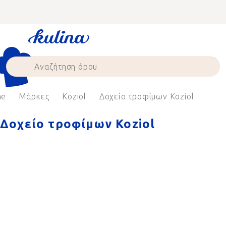
Skip
to
content
me
Μάρκες
Koziol
Δοχείο τροφίμων Koziol
Δοχείο τροφίμων Koziol