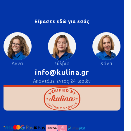
Είμαστε εδώ για εσάς
Άννα
Σύλβια
Χάνα
info@kulina.gr
Απαντάμε εντός 24 ωρών