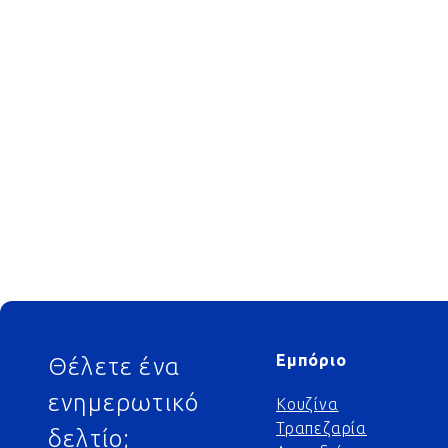
Footer
Εμπόριο
Θέλετε ένα
ενημερωτικό
Κουζίνα
Τραπεζαρία
δελτίο;