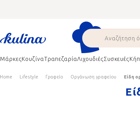
Skip
to
content
Μάρκες
Κουζίνα
Τραπεζαρία
Λιχουδιές
Συσκευές
Κήπ
Home
Lifestyle
Γραφείο
Οργάνωση γραφείου
Είδη 
Εί