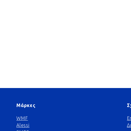
Μάρκες
Σ
WMF
Ε
Alessi
Δ