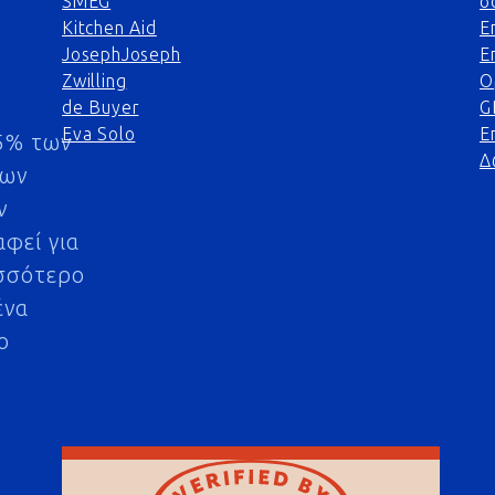
SMEG
σ
Kitchen Aid
Ε
JosephJoseph
Ε
Zwilling
Ο
de Buyer
G
Eva Solo
Ε
5% των
Δ
μων
ν
αφεί για
σσότερο
ένα
ο