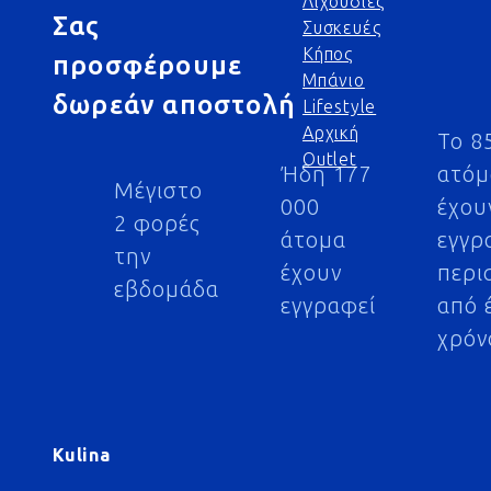
Λιχουδιές
Σας
Συσκευές
Κήπος
προσφέρουμε
Μπάνιο
δωρεάν αποστολή
Lifestyle
Αρχική
Το 8
Outlet
Ήδη 177
ατό
Μέγιστο
000
έχου
2 φορές
άτομα
εγγρ
την
έχουν
περι
εβδομάδα
εγγραφεί
από 
χρόν
Kulina