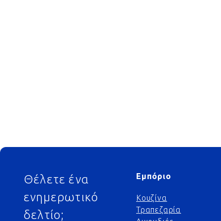
Footer
Εμπόριο
Θέλετε ένα
ενημερωτικό
Κουζίνα
Τραπεζαρία
δελτίο;