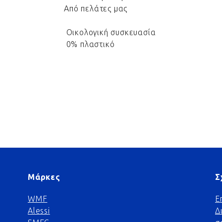
Από πελάτες μας
Οικολογική συσκευασία
0% πλαστικό
Μάρκες
Σ
WMF
Ε
Alessi
Δ