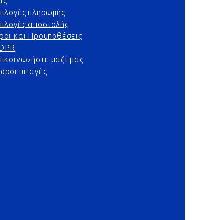
ας
πιλογές πληρωμής
πιλογές αποστολής
ροι και Προϋποθέσεις
DPR
πικοινωνήστε μαζί μας
ωροεπιταγές