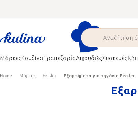
Skip
to
content
Μάρκες
Κουζίνα
Τραπεζαρία
Λιχουδιές
Συσκευές
Κήπ
Home
Μάρκες
Fissler
Εξαρτήματα για τηγάνια Fissler
Εξαρ