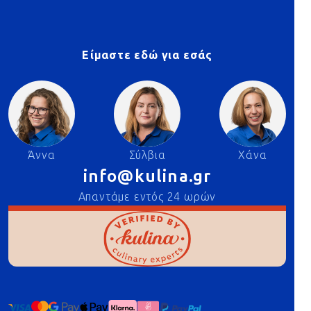
Είμαστε εδώ για εσάς
Άννα
Σύλβια
Χάνα
info@kulina.gr
Απαντάμε εντός 24 ωρών