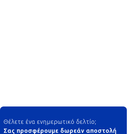
Footer
Θέλετε ένα ενημερωτικό δελτίο;
Σας προσφέρουμε δωρεάν αποστολή