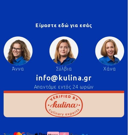
Είμαστε εδώ για εσάς
Άννα
Σύλβια
Χάνα
info@kulina.gr
Απαντάμε εντός 24 ωρών