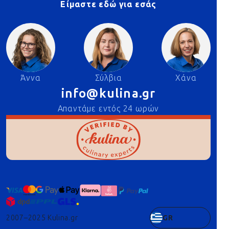
Είμαστε εδώ για εσάς
Άννα
Σύλβια
Χάνα
info@kulina.gr
Απαντάμε εντός 24 ωρών
2007–2025 Kulina.gr
GR