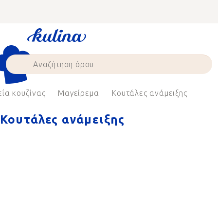
Skip
to
content
εία κουζίνας
Μαγείρεμα
Κουτάλες ανάμειξης
Κουτάλες ανάμειξης