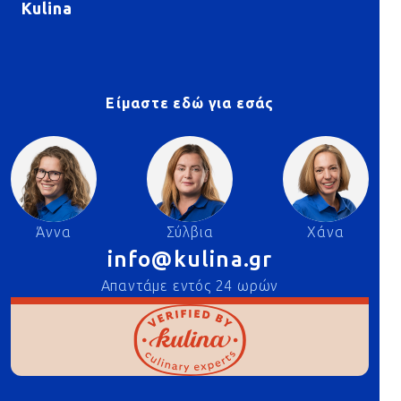
Kulina
Είμαστε εδώ για εσάς
Άννα
Σύλβια
Χάνα
info@kulina.gr
Απαντάμε εντός 24 ωρών