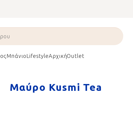
ος
Μπάνιο
Lifestyle
Αρχική
Outlet
Μαύρο Kusmi Tea