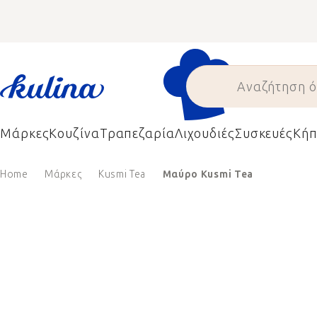
Skip
to
content
Μάρκες
Κουζίνα
Τραπεζαρία
Λιχουδιές
Συσκευές
Κήπ
Home
Μάρκες
Kusmi Tea
Μαύρο Kusmi Tea