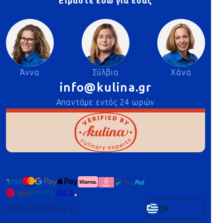
Είμαστε εδώ για εσάς
Άννα
Σύλβια
Χάνα
info@kulina.gr
Απαντάμε εντός 24 ωρών
2007–2025 Kulina.gr
GR