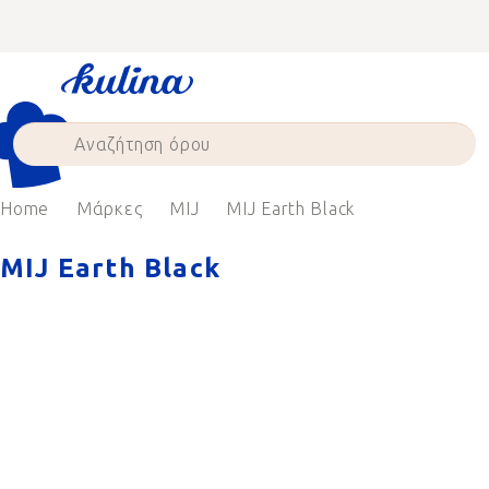
Skip
to
content
Home
Μάρκες
MIJ
MIJ Earth Black
MIJ Earth Black