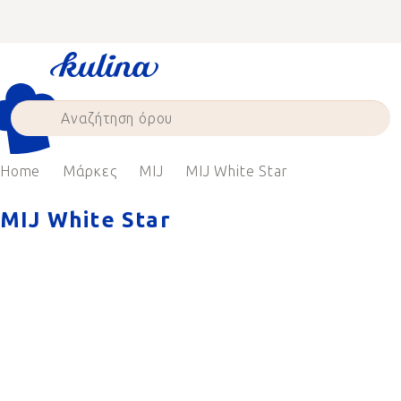
Skip
to
content
Home
Μάρκες
MIJ
MIJ White Star
MIJ White Star