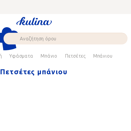
Skip
to
content
ή
Υφάσματα
Μπάνιο
Πετσέτες
Μπάνιου
Πετσέτες μπάνιου