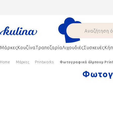
Skip
to
content
Μάρκες
Κουζίνα
Τραπεζαρία
Λιχουδιές
Συσκευές
Κήπ
Home
Μάρκες
Printworks
Φωτογραφικά άλμπουμ Prin
Φωτογ