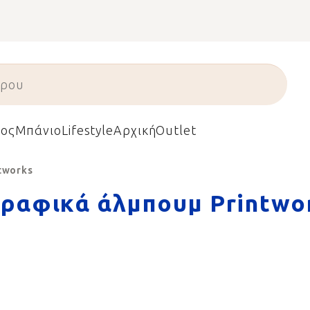
ος
Μπάνιο
Lifestyle
Αρχική
Outlet
tworks
ραφικά άλμπουμ Printwo