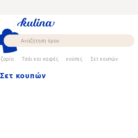
Skip
to
content
εζαρία
Τσάι και καφές
κούπες
Σετ κουπών
Σετ κουπών