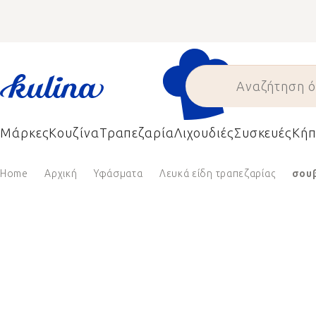
Skip
to
content
Μάρκες
Κουζίνα
Τραπεζαρία
Λιχουδιές
Συσκευές
Κήπ
Home
Αρχική
Υφάσματα
Λευκά είδη τραπεζαρίας
σου