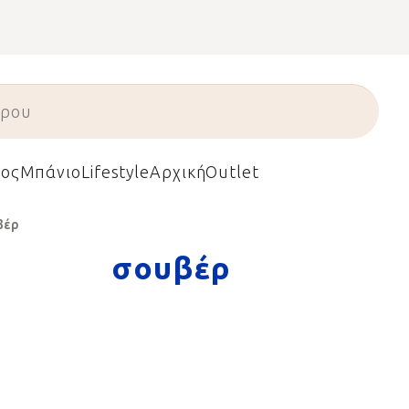
ος
Μπάνιο
Lifestyle
Αρχική
Outlet
βέρ
σουβέρ