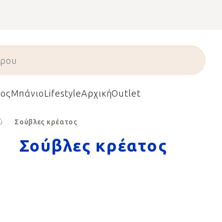
ος
Μπάνιο
Lifestyle
Αρχική
Outlet
ύ
Σούβλες κρέατος
Σούβλες κρέατος