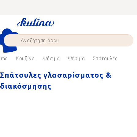
Skip
to
content
ome
Κουζίνα
Ψήσιμο
Ψήσιμο
Σπάτουλες
Σπάτουλες γλασαρίσματος &
διακόσμησης