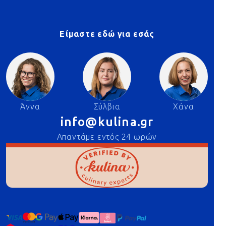
Είμαστε εδώ για εσάς
Άννα
Σύλβια
Χάνα
info@kulina.gr
Απαντάμε εντός 24 ωρών