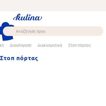
Skip
to
content
κή
Διακόσμηση
Διακοσμητικά
Στοπ πόρτας
Στοπ πόρτας