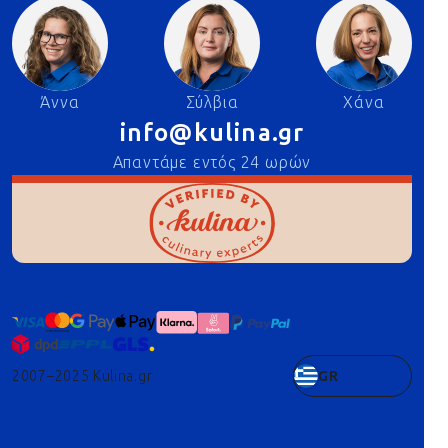
Άννα
Σύλβια
Χάνα
info@kulina.gr
Απαντάμε εντός 24 ωρών
2007–2025 Kulina.gr
GR