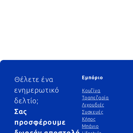
Footer
Εμπόριο
Θέλετε ένα
ενημερωτικό
Κουζίνα
Τραπεζαρία
δελτίο;
Λιχουδιές
Σας
Συσκευές
Κήπος
προσφέρουμε
Μπάνιο
δωρεάν αποστολή