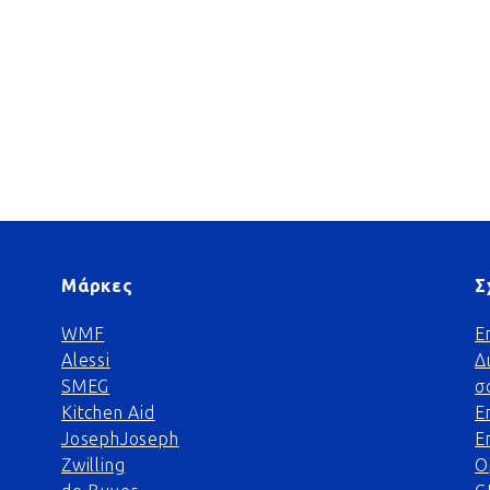
Μάρκες
Σ
WMF
Ε
Alessi
Δ
SMEG
σ
Kitchen Aid
Ε
JosephJoseph
Ε
Zwilling
Ο