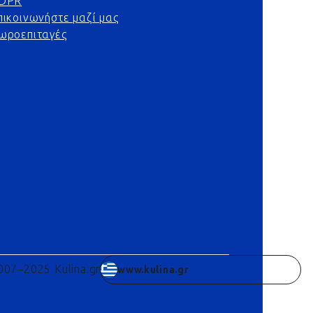
DPR
πικοινωνήστε μαζί μας
ωροεπιταγές
007–2025 Kulina.gr
www.kulina.gr