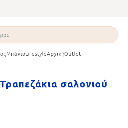
ος
Μπάνιο
Lifestyle
Αρχική
Outlet
Τραπεζάκια σαλονιού