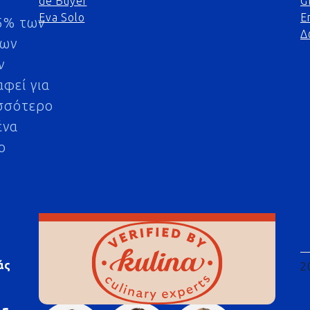
de Buyer
G
Eva Solo
Ε
5% των
Δ
μων
ν
αφεί για
σσότερο
ένα
ο
άς
2