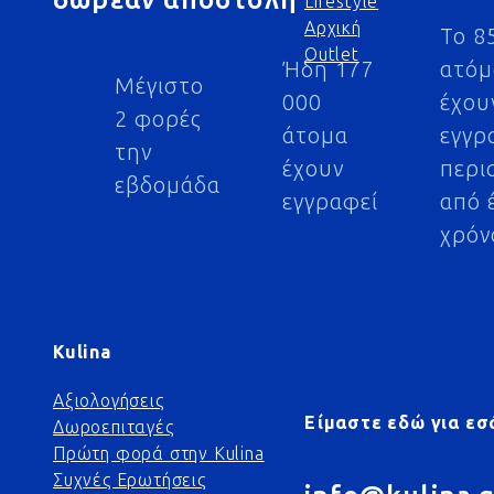
Lifestyle
Αρχική
Το 8
Outlet
Ήδη 177
ατό
Μέγιστο
000
έχου
2 φορές
άτομα
εγγρ
την
έχουν
περι
εβδομάδα
εγγραφεί
από 
χρόν
Kulina
Αξιολογήσεις
Είμαστε εδώ για εσ
Δωροεπιταγές
Πρώτη φορά στην Kulina
Συχνές Ερωτήσεις