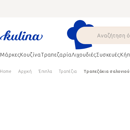
Skip
to
content
Μάρκες
Κουζίνα
Τραπεζαρία
Λιχουδιές
Συσκευές
Κήπ
Home
Αρχική
Έπιπλα
Τραπέζια
Τραπεζάκια σαλονιού