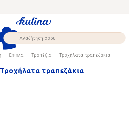
Skip
to
content
ή
Έπιπλα
Τραπέζια
Τροχήλατα τραπεζάκια
Τροχήλατα τραπεζάκια