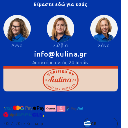
Είμαστε εδώ για εσάς
Άννα
Σύλβια
Χάνα
info@kulina.gr
Απαντάμε εντός 24 ωρών
2007–2025 Kulina.gr
GR