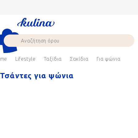
Skip
to
content
ome
Lifestyle
Ταξίδια
Σακίδια
Για ψώνια
Τσάντες για ψώνια