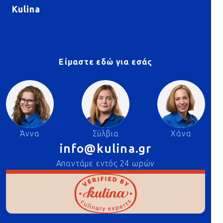
Kulina
Είμαστε εδώ για εσάς
Άννα
Σύλβια
Χάνα
info@kulina.gr
Απαντάμε εντός 24 ωρών