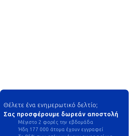
Footer
Θέλετε ένα ενημερωτικό δελτίο;
Σας προσφέρουμε δωρεάν αποστολή
Μέγιστο 2 φορές την εβδομάδα
Ήδη 177 000 άτομα έχουν εγγραφεί