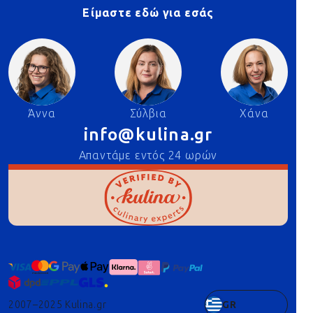
Είμαστε εδώ για εσάς
Άννα
Σύλβια
Χάνα
info@kulina.gr
Απαντάμε εντός 24 ωρών
2007–2025 Kulina.gr
GR