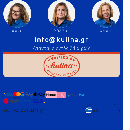
Άννα
Σύλβια
Χάνα
info@kulina.gr
Απαντάμε εντός 24 ωρών
2007–2025 Kulina.gr
GR