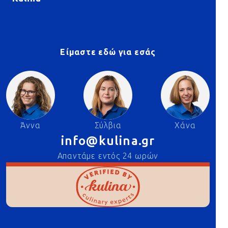
Είμαστε εδώ για εσάς
Άννα
Σύλβια
Χάνα
info@kulina.gr
Απαντάμε εντός 24 ωρών