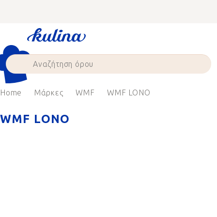
Skip
to
content
Home
Μάρκες
WMF
WMF LONO
WMF LONO