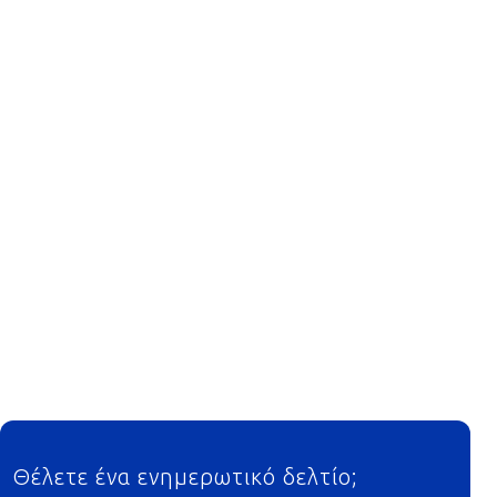
Footer
Θέλετε ένα ενημερωτικό δελτίο;