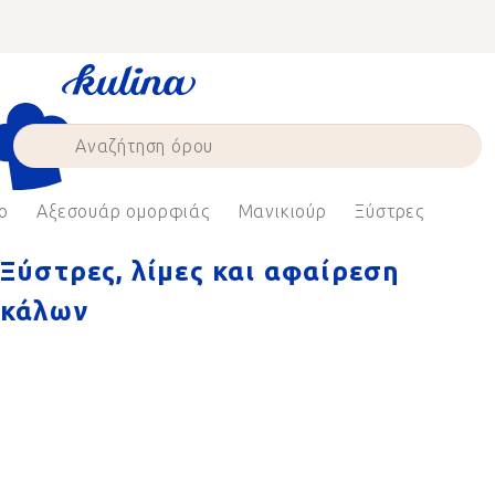
Skip
to
content
ο
Αξεσουάρ ομορφιάς
Μανικιούρ
Ξύστρες
Ξύστρες, λίμες και αφαίρεση
κάλων