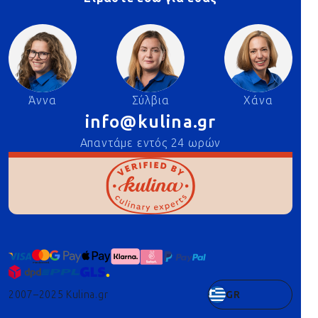
Άννα
Σύλβια
Χάνα
info@kulina.gr
Απαντάμε εντός 24 ωρών
2007–2025 Kulina.gr
GR