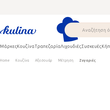
Skip
to
content
Μάρκες
Κουζίνα
Τραπεζαρία
Λιχουδιές
Συσκευές
Κήπ
Home
Κουζίνα
Αξεσουάρ
Μέτρηση
Ζυγαριές