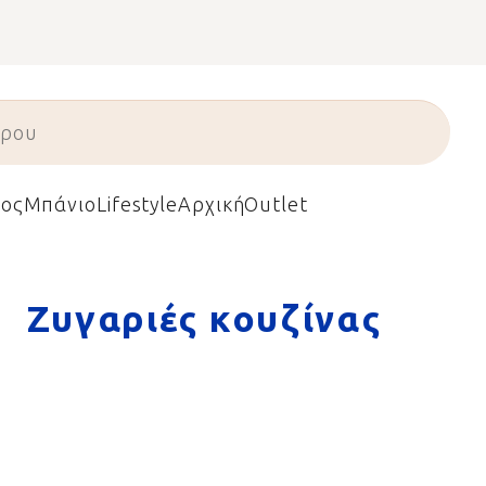
ος
Μπάνιο
Lifestyle
Αρχική
Outlet
Ζυγαριές κουζίνας