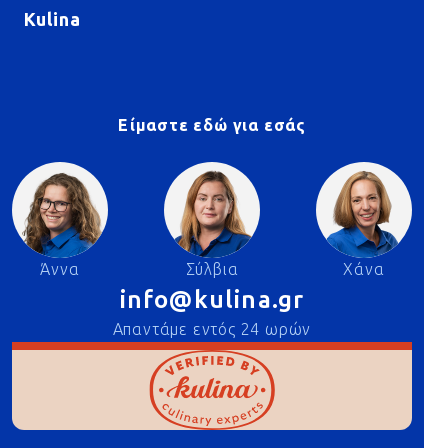
Kulina
Είμαστε εδώ για εσάς
Άννα
Σύλβια
Χάνα
info@kulina.gr
Απαντάμε εντός 24 ωρών