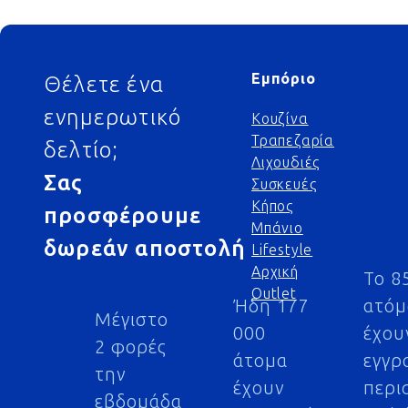
Footer
Εμπόριο
Θέλετε ένα
ενημερωτικό
Κουζίνα
Τραπεζαρία
δελτίο;
Λιχουδιές
Σας
Συσκευές
Κήπος
προσφέρουμε
Μπάνιο
δωρεάν αποστολή
Lifestyle
Αρχική
Το 8
Outlet
Ήδη 177
ατό
Μέγιστο
000
έχου
2 φορές
άτομα
εγγρ
την
έχουν
περι
εβδομάδα