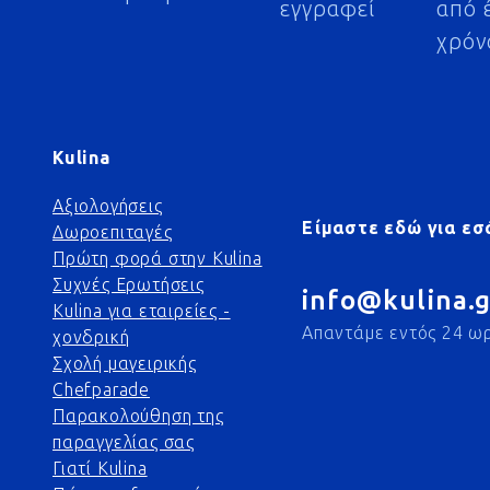
εγγραφεί
από 
χρόν
Kulina
Αξιολογήσεις
Είμαστε εδώ για εσ
Δωροεπιταγές
Πρώτη φορά στην Kulina
Συχνές Ερωτήσεις
info@kulina.g
Kulina για εταιρείες -
Απαντάμε εντός 24 ω
χονδρική
Σχολή μαγειρικής
Chefparade
Παρακολούθηση της
παραγγελίας σας
Γιατί Kulina