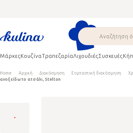
Skip
to
content
Μάρκες
Κουζίνα
Τραπεζαρία
Λιχουδιές
Συσκευές
Κήπ
Home
Αρχική
Διακόσμηση
Εορταστική διακόσμηση
Χ
ανοξείδωτο ατσάλι, Stelton