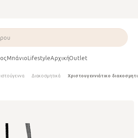
ος
Μπάνιο
Lifestyle
Αρχική
Outlet
ριστούγεννα
Διακοσμητικά
Χριστουγεννιάτικο διακοσμητι