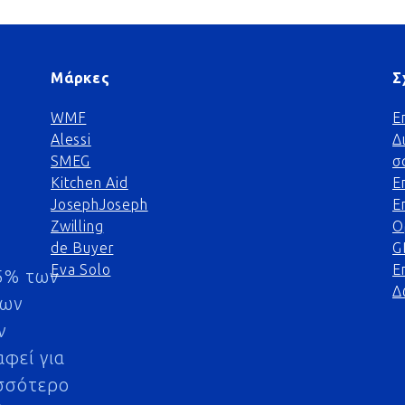
Μάρκες
Σ
WMF
Ε
Alessi
Δ
SMEG
σ
Kitchen Aid
Ε
JosephJoseph
Ε
Zwilling
Ο
de Buyer
G
Eva Solo
Ε
5% των
Δ
μων
ν
αφεί για
σσότερο