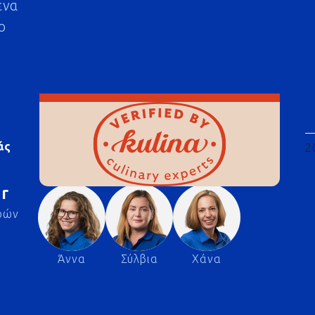
ένα
ο
άς
2
r
ρών
Άννα
Σύλβια
Χάνα