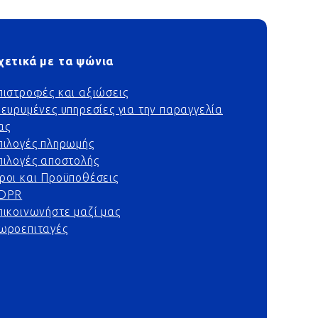
χετικά με τα ψώνια
πιστροφές και αξιώσεις
ιευρυμένες υπηρεσίες για την παραγγελία
ας
πιλογές πληρωμής
πιλογές αποστολής
ροι και Προϋποθέσεις
DPR
πικοινωνήστε μαζί μας
ωροεπιταγές