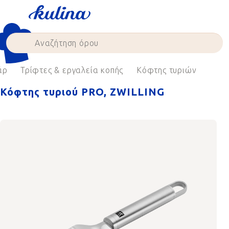
Skip
to
content
άρ
Τρίφτες & εργαλεία κοπής
Κόφτης τυριών
Κόφτης τυριού PRO, ZWILLING