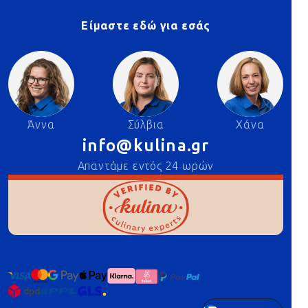
Είμαστε εδώ για εσάς
Άννα
Σύλβια
Χάνα
info@kulina.gr
Απαντάμε εντός 24 ωρών