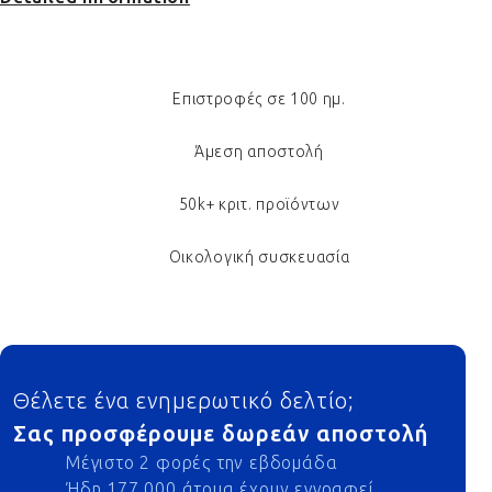
Επιστροφές σε 100 ημ.
Άμεση αποστολή
50k+ κριτ. προϊόντων
Οικολογική συσκευασία
Footer
Θέλετε ένα ενημερωτικό δελτίο;
Σας προσφέρουμε δωρεάν αποστολή
Μέγιστο 2 φορές την εβδομάδα
Ήδη 177 000 άτομα έχουν εγγραφεί