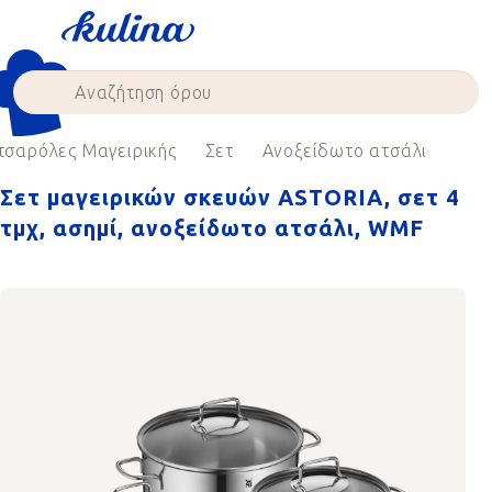
Skip
to
content
τσαρόλες Μαγειρικής
Σετ
Ανοξείδωτο ατσάλι
Σετ μαγειρικών σκευών ASTORIA, σετ 4
τμχ, ασημί, ανοξείδωτο ατσάλι, WMF