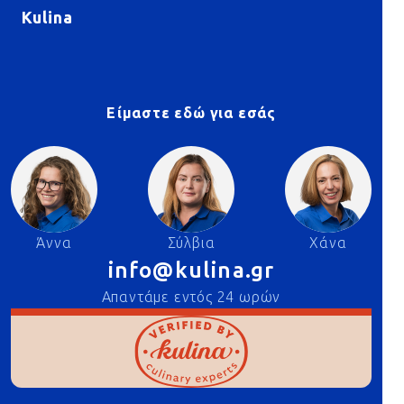
Kulina
Είμαστε εδώ για εσάς
Άννα
Σύλβια
Χάνα
info@kulina.gr
Απαντάμε εντός 24 ωρών