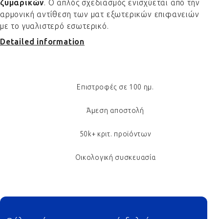
ζυμαρικών
. Ο απλός σχεδιασμός ενισχύεται από την
αρμονική αντίθεση των ματ εξωτερικών επιφανειών
με το γυαλιστερό εσωτερικό.
Detailed information
Επιστροφές σε 100 ημ.
Άμεση αποστολή
50k+ κριτ. προϊόντων
Οικολογική συσκευασία
Footer