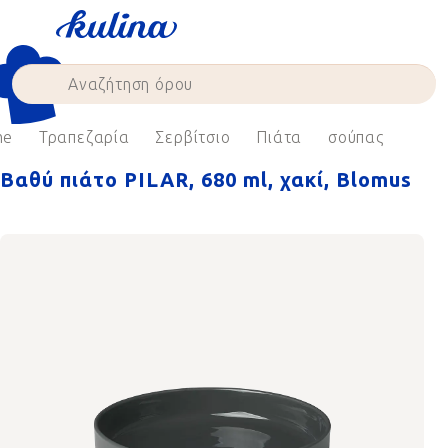
Skip
to
content
me
Τραπεζαρία
Σερβίτσιο
Πιάτα
σούπας
Βαθύ πιάτο PILAR, 680 ml, χακί, Blomus