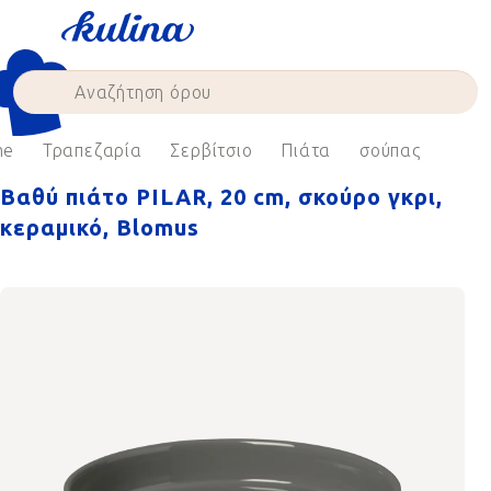
Skip
to
content
me
Τραπεζαρία
Σερβίτσιο
Πιάτα
σούπας
Βαθύ πιάτο PILAR, 20 cm, σκούρο γκρι,
κεραμικό, Blomus