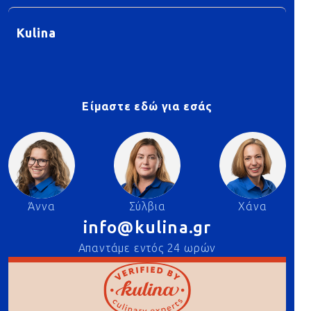
Kulina
Είμαστε εδώ για εσάς
Άννα
Σύλβια
Χάνα
info@kulina.gr
Απαντάμε εντός 24 ωρών