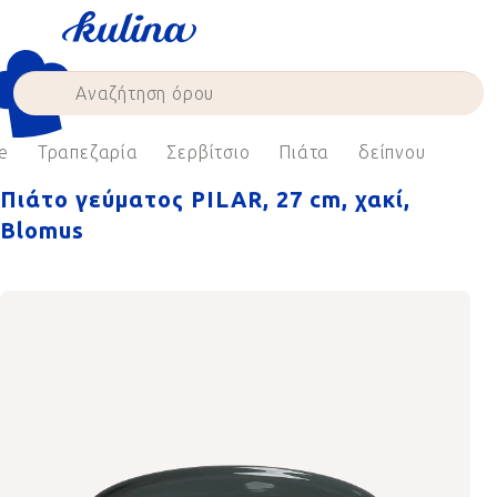
Skip
to
content
e
Τραπεζαρία
Σερβίτσιο
Πιάτα
δείπνου
Πιάτο γεύματος PILAR, 27 cm, χακί,
Blomus