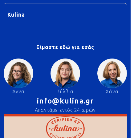
Kulina
Είμαστε εδώ για εσάς
Άννα
Σύλβια
Χάνα
info@kulina.gr
Απαντάμε εντός 24 ωρών