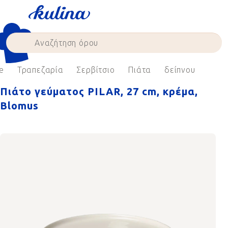
Skip
to
content
e
Τραπεζαρία
Σερβίτσιο
Πιάτα
δείπνου
Πιάτο γεύματος PILAR, 27 cm, κρέμα,
Blomus