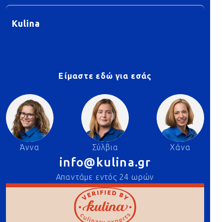
Kulina
Είμαστε εδώ για εσάς
Άννα
Σύλβια
Χάνα
info@kulina.gr
Απαντάμε εντός 24 ωρών